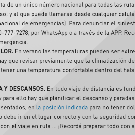
ta de un único número nacional para todas las rutas 
o; y al que puede llamarse desde cualquier celula
nacional de emergencias). Para denunciar el sinies
0-777-7278, por WhatsApp o a través de la APP. R
emergencia
.
ALOR.
En verano las temperaturas pueden ser extre
 hay que revisar previamente que la climatización d
tener una temperatura confortable dentro del habi
A Y DESCANSOS.
En todo viaje de distancia es fun
 para ello hay que planificar el
descanso y paradas
 sentados, en
la posición indicada
para no tener do
o debe ir en el lugar correcto y con la seguridad c
 con el
viaje en ruta
… ¡Recordá preparar todo con a