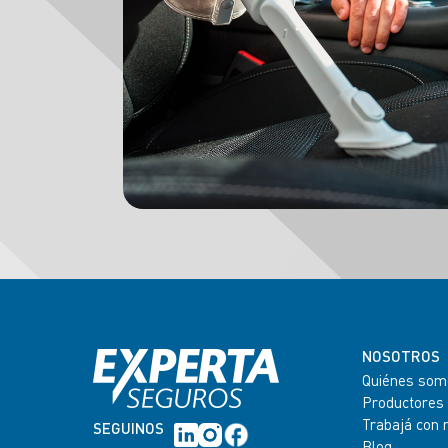
NOSOTROS
Quiénes som
Productores
Trabajá con 
SEGUINOS
Blog