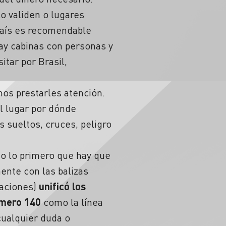
o validen o lugares
país es recomendable
ay cabinas con personas y
itar por Brasil,
mos prestarles atención.
l lugar por dónde
 sueltos, cruces, peligro
to lo primero que hay que
mente con las
balizas
caciones)
unificó los
úmero 140
como la línea
cualquier duda o