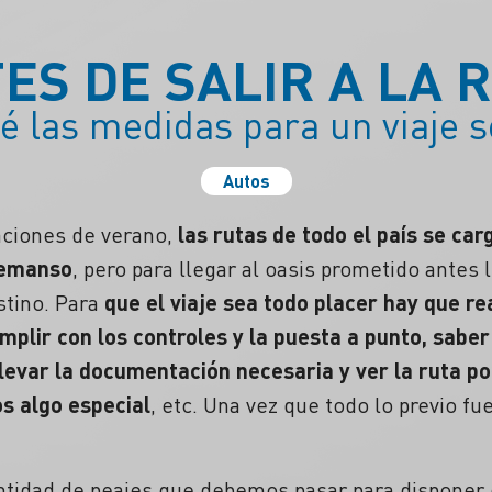
ES DE SALIR A LA 
é las medidas para un viaje s
Autos
aciones de verano,
las rutas de todo el país se ca
remanso
, pero para llegar al oasis prometido antes 
stino. Para
que el viaje sea todo placer hay que re
plir con los controles y la puesta a punto, saber
llevar la documentación necesaria y ver la ruta po
s algo especial
, etc. Una vez que todo lo previo fu
ntidad de peajes que debemos pasar para disponer 