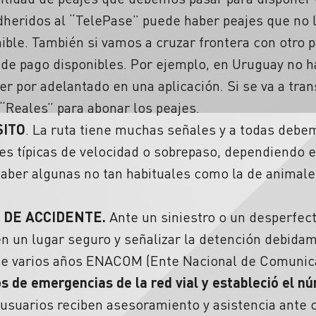
dheridos al “TelePase” puede haber peajes que no l
ible. También si vamos a cruzar frontera con otro 
de pago disponibles. Por ejemplo, en Uruguay no h
r por adelantado en una aplicación. Si se va a trans
“Reales” para abonar los peajes.
SITO
. La ruta tiene muchas señales y a todas debe
les típicas de velocidad o sobrepaso, dependiendo e
aber algunas no tan habituales como la de animales
 DE ACCIDENTE.
Ante un siniestro o un desperfec
n un lugar seguro y señalizar la detención debida
ace varios años ENACOM (Ente Nacional de Comuni
 de emergencias de la red vial y estableció el n
 usuarios reciben asesoramiento y asistencia ante 