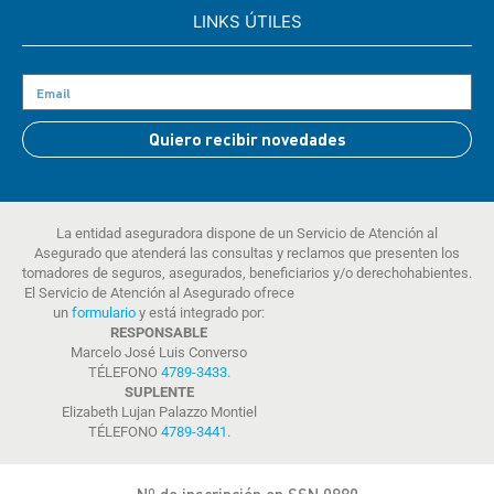
LINKS ÚTILES
Quiero recibir novedades
La entidad aseguradora dispone de un Servicio de Atención al
Asegurado que atenderá las consultas y reclamos que presenten los
tomadores de seguros, asegurados, beneficiarios y/o derechohabientes.
El Servicio de Atención al Asegurado ofrece
un
formulario
y está integrado por:
RESPONSABLE
Marcelo José Luis Converso
TÉLEFONO
4789-3433
.
SUPLENTE
Elizabeth Lujan Palazzo Montiel
TÉLEFONO
4789-3441
.