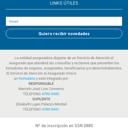
LINKS ÚTILES
Quiero recibir novedades
La entidad aseguradora dispone de un Servicio de Atención al
Asegurado que atenderá las consultas y reclamos que presenten los
tomadores de seguros, asegurados, beneficiarios y/o derechohabientes.
El Servicio de Atención al Asegurado ofrece
un
formulario
y está integrado por:
RESPONSABLE
Marcelo José Luis Converso
TÉLEFONO
4789-3433
.
SUPLENTE
Elizabeth Lujan Palazzo Montiel
TÉLEFONO
4789-3441
.
Nº de inscripción en SSN 0880