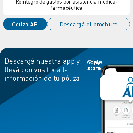
Reintegro de gastos por asistencia médica-
farmacéutica
Cotizá AP
Descargá el brochure
Descargá nuestra app y
Apple
Play
store
store
llevá con vos toda la
información de tu póliza