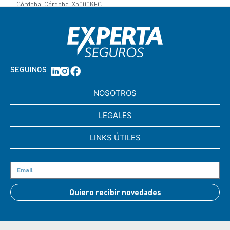
Córdoba, Córdoba, X5000KFC
(0351) 5681082
Lunes, Martes, Miércoles, Jueves, Viernes
CENTRO
SEGUINOS
CORRIENTES
NOSOTROS
9 de Julio 1875
Corrientes, Corrientes, 3400
0379 443-2402
LEGALES
Lunes, Martes, Miércoles, Jueves, Viernes
LINKS ÚTILES
NEA
LA PLATA
Calle 43 N°903
Quiero recibir novedades
La Plata, Buenos Aires, 1900
(0221) 4452030
Lunes, Martes, Miércoles, Jueves, Viernes