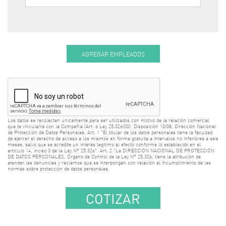
AGREGAR EMPLEADOS
Los datos se recolectan únicamente para ser utilizados con motivo de la relación comercial
que te vincula/rá con la Compañía (Art. 6 Ley 25.326/00). Disposición 10/08, Dirección Nacional
de Protección de Datos Personales, Art. 1 "El titular de los datos personales tiene la facultad
de ejercer el derecho de acceso a los mismos en forma gratuita a intervalos no inferiores a seis
meses, salvo que se acredite un interés legítimo al efecto conforme lo establecido en el
artículo 14, inciso 3 de la Ley N° 25.326". Art. 2 "La DIRECCIÓN NACIONAL DE PROTECCIÓN
DE DATOS PERSONALES, Órgano de Control de la Ley N° 25.326, tiene la atribución de
atender las denuncias y reclamos que se interpongan con relación al incumplimiento de las
normas sobre protección de datos personales.
COTIZAR