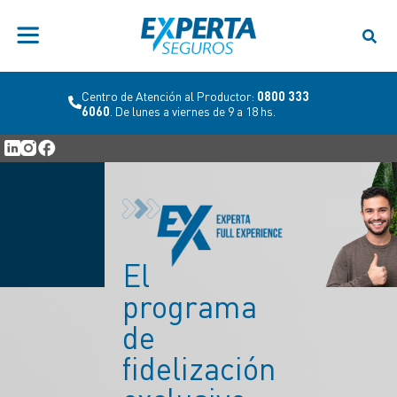
Centro de Atención al Productor:
0800 333
6060
. De lunes a viernes de 9 a 18 hs.
Cuando
algo se
complica,
te la
hacemos