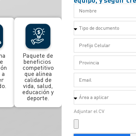
equipo, y seguir cr
ma
Paquete de
de
beneficios
ión
competitivo
 a
que alinea
er
calidad de
do.
vida, salud,
educación y
deporte.
Adjuntar el CV