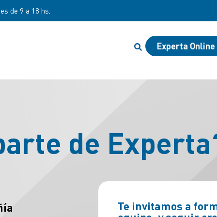
nes de 9 a 18 hs.
Experta Online
parte de Experta
Te invitamos a for
ñía