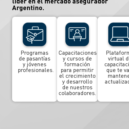
líder en el mercado asegurador
Argentino.
Programas
Capacitaciones
Platafor
de pasantías
y cursos de
virtual 
y jóvenes
formación
capacitac
profesionales.
para permitir
que te va
el crecimiento
manten
y desarrollo
actualiza
de nuestros
colaboradores.