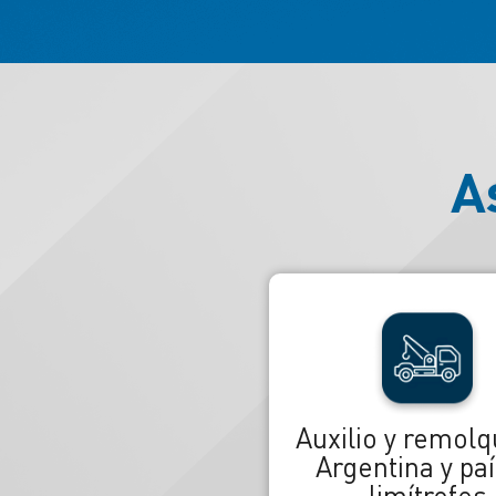
A
Auxilio y remol
Argentina y pa
limítrofes