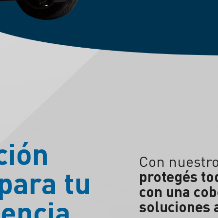
ción
Con nuestro
para tu
protegés to
con una cob
iencia
soluciones 