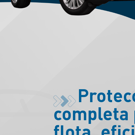
Protec
completa 
flota, efic