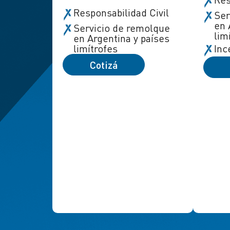
Responsabilidad Civil
Ser
en 
Servicio de remolque
lim
en Argentina y países
limítrofes
Inc
Cotizá