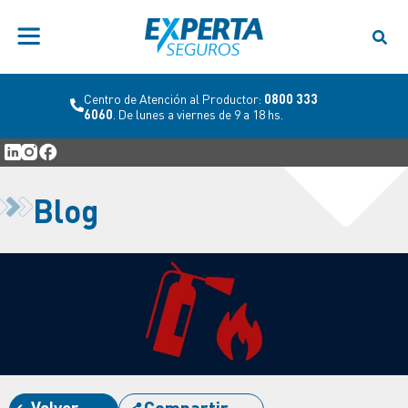
Centro de Atención al Productor:
0800 333
6060
. De lunes a viernes de 9 a 18 hs.
Blog
Volver
Compartir