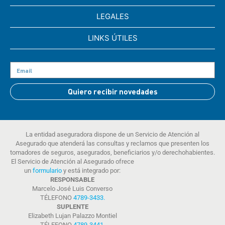
LEGALES
LINKS ÚTILES
Quiero recibir novedades
La entidad aseguradora dispone de un Servicio de Atención al
Asegurado que atenderá las consultas y reclamos que presenten los
tomadores de seguros, asegurados, beneficiarios y/o derechohabientes.
El Servicio de Atención al Asegurado ofrece
un
formulario
y está integrado por:
RESPONSABLE
Marcelo José Luis Converso
TÉLEFONO
4789-3433
.
SUPLENTE
Elizabeth Lujan Palazzo Montiel
TÉLEFONO
4789-3441
.