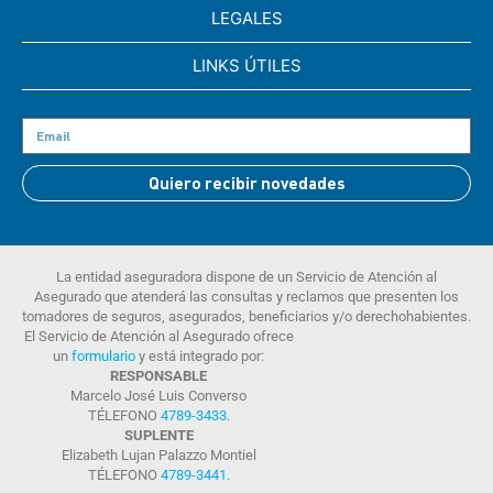
LEGALES
LINKS ÚTILES
Quiero recibir novedades
La entidad aseguradora dispone de un Servicio de Atención al
Asegurado que atenderá las consultas y reclamos que presenten los
tomadores de seguros, asegurados, beneficiarios y/o derechohabientes.
El Servicio de Atención al Asegurado ofrece
un
formulario
y está integrado por:
RESPONSABLE
Marcelo José Luis Converso
TÉLEFONO
4789-3433
.
SUPLENTE
Elizabeth Lujan Palazzo Montiel
TÉLEFONO
4789-3441
.