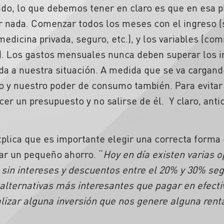
ido, lo que debemos tener en claro es que en esa pl
 nada. Comenzar todos los meses con el ingreso (s
 medicina privada, seguro, etc.), y los variables (com
c.). Los gastos mensuales nunca deben superar los i
 a nuestra situación. A medida que se va cargand
o y nuestro poder de consumo también. Para evitar 
ecer un presupuesto y no salirse de él. Y claro, anti
lica que es importante elegir una correcta forma 
rar un pequeño ahorro. “
Hoy en día existen varias
s sin intereses y descuentos entre el 20% y 30% se
 alternativas más interesantes que pagar en efectiv
alizar alguna inversión que nos genere alguna rent