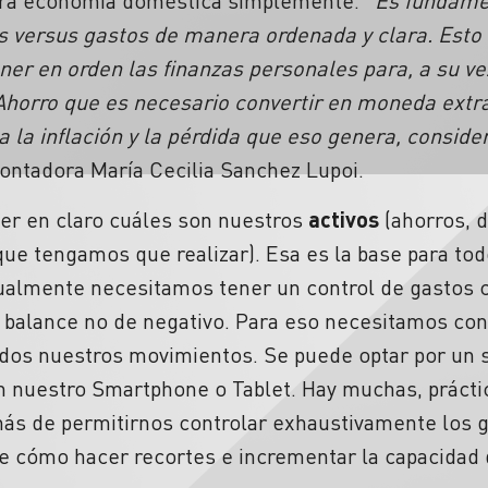
tra economía doméstica simplemente. “
Es fundamen
 versus gastos de manera ordenada y clara. Esto 
ener en orden las finanzas personales para, a su ve
Ahorro que es necesario convertir en moneda extran
 a la inflación y la pérdida que eso genera, conside
contadora María Cecilia Sanchez Lupoi.
ner en claro cuáles son nuestros
activos
(ahorros, d
que tengamos que realizar). Esa es la base para to
lmente necesitamos tener un control de gastos c
 balance no de negativo. Para eso necesitamos cont
os nuestros movimientos. Se puede optar por un se
 nuestro Smartphone o Tablet. Hay muchas, práctica
más de permitirnos controlar exhaustivamente los g
re cómo hacer recortes e incrementar la capacidad 