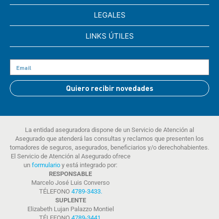
LEGALES
LINKS ÚTILES
Quiero recibir novedades
La entidad aseguradora dispone de un Servicio de Atención al
Asegurado que atenderá las consultas y reclamos que presenten los
tomadores de seguros, asegurados, beneficiarios y/o derechohabientes.
El Servicio de Atención al Asegurado ofrece
un
formulario
y está integrado por:
RESPONSABLE
Marcelo José Luis Converso
TÉLEFONO
4789-3433
.
SUPLENTE
Elizabeth Lujan Palazzo Montiel
TÉLEFONO
4789-3441
.