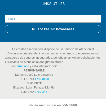
LINKS ÚTILES
Quiero recibir novedades
La entidad aseguradora dispone de un Servicio de Atención al
Asegurado que atenderá las consultas y reclamos que presenten los
tomadores de seguros, asegurados, beneficiarios y/o derechohabientes.
El Servicio de Atención al Asegurado ofrece
un
formulario
y está integrado por:
RESPONSABLE
Marcelo José Luis Converso
TÉLEFONO
4789-3433
.
SUPLENTE
Elizabeth Lujan Palazzo Montiel
TÉLEFONO
4789-3441
.
Nº de inscripción en SSN 0880