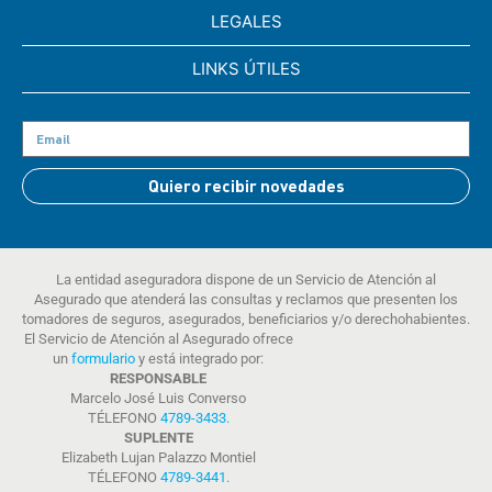
LEGALES
LINKS ÚTILES
Quiero recibir novedades
La entidad aseguradora dispone de un Servicio de Atención al
Asegurado que atenderá las consultas y reclamos que presenten los
tomadores de seguros, asegurados, beneficiarios y/o derechohabientes.
El Servicio de Atención al Asegurado ofrece
un
formulario
y está integrado por:
RESPONSABLE
Marcelo José Luis Converso
TÉLEFONO
4789-3433
.
SUPLENTE
Elizabeth Lujan Palazzo Montiel
TÉLEFONO
4789-3441
.