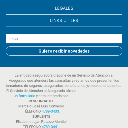
LEGALES
LINKS ÚTILES
Quiero recibir novedades
La entidad aseguradora dispone de un Servicio de Atención al
Asegurado que atenderá las consultas y reclamos que presenten los
tomadores de seguros, asegurados, beneficiarios y/o derechohabientes.
El Servicio de Atención al Asegurado ofrece
un
formulario
y está integrado por:
RESPONSABLE
Marcelo José Luis Converso
TÉLEFONO
4789-3433
.
SUPLENTE
Elizabeth Lujan Palazzo Montiel
TÉLEFONO
4789-3441
.