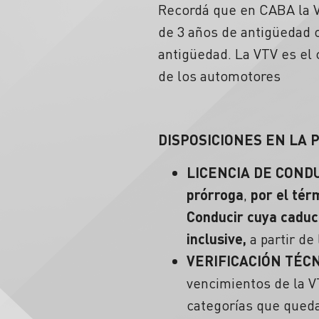
Recordá que en CABA la Ve
de 3 años de antigüedad 
antigüedad. La VTV es el
de los automotores
DISPOSICIONES EN LA 
LICENCIA DE COND
prórroga
,
por el tér
Conducir cuya caduci
inclusive,
a partir d
VERIFICACIÓN TÉCN
vencimientos de la V
categorías que queda