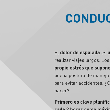
CONDUC
El
dolor de espalada
es
u
realizar
viajes largos.
Lo
propio estrés que supone
buena postura de manejo 
para evitar accidentes. 
hacer?
Primero es clave planific
cada 2 horas como máximo