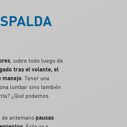
ESPALDA
ores
, sobre todo luego de
ado tras el volante, el
de manejo
. Tener una
ona lumbar
sino también
uenta? ¿Qué podemos
ado de antemano
pausas
ramientos
. Esto va a