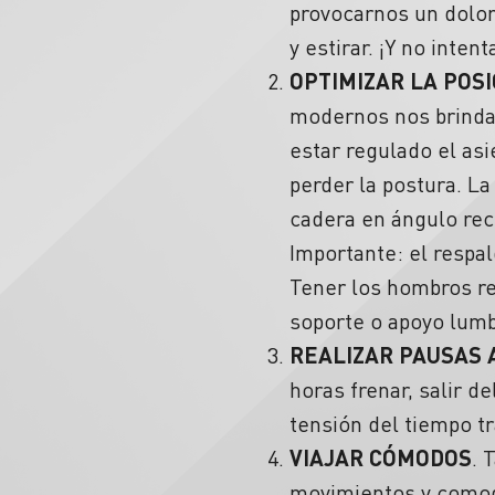
provocarnos un dolor 
y estirar. ¡Y no inte
OPTIMIZAR LA POS
modernos nos brindan 
estar regulado el asi
perder la postura. L
cadera en ángulo rec
Importante: el respa
Tener los hombros re
soporte o
apoyo lum
REALIZAR PAUSAS 
horas frenar, salir d
tensión del tiempo t
VIAJAR CÓMODOS
. 
movimientos y
comod