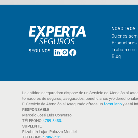
NOSOTROS
Quiénes som
Productores
Trabajá con 
SEGUINOS
Blog
La entidad aseguradora dispone de un Servicio de Atención al Ase
tomadores de seguros, asegurados, beneficiarios y/o derechohabi
El Servicio de Atención al Asegurado ofrece un
formulario
y está in
RESPONSABLE
Marcelo José Luis Converso
TÉLEFONO
4789-3433
.
SUPLENTE
Elizabeth Lujan Palazzo Montiel
TÉLEFONO
4789-3441
.