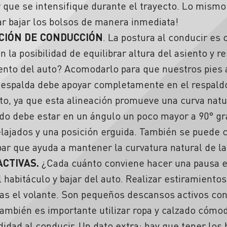
que se intensifique durante el trayecto. Lo mismo a
ntar bajar los bolsos de manera inmediata!
ICIÓN DE CONDUCCIÓN
. La
postura al conducir
es c
la posibilidad de equilibrar altura del asiento y r
ento del auto?
Acomodarlo para que nuestros pies a
a espalda debe apoyar completamente en el respaldo
to, ya que esta alineación promueve una curva natu
ldo debe estar en un ángulo un poco mayor a 90° gra
lajados y una posición erguida. También se puede c
bar
que ayuda a mantener la curvatura natural de l
ACTIVAS.
¿Cada cuánto conviene hacer una pausa en
el habitáculo y bajar del auto. Realizar estiramiento
ras el volante. Son pequeños
descansos activos
con
También es importante utilizar ropa y calzado cómod
idad al conducir
. Un dato extra: hay que tener los 