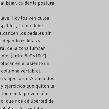
l bajar, cuidar la postura
lave. Hoy los vehículos
espaldo.
¿Cómo debe
lcancen los pedales sin
 dejando rodillas y
ral de la
zona lumbar.
dos (entre 95° y100°).
olocar en el asiento un
a columna vertebral.
 viajes largos?
Cada dos
s y
ejercicios
que quiten la
 foco en la
prevención
.
o, que nos dé libertad de
bolsillos del pantalón,