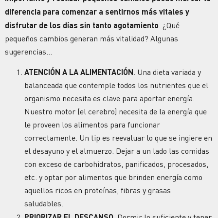
diferencia para comenzar a sentirnos más vitales y
disfrutar de los días sin tanto
agotamiento
.
¿Qué
pequeños cambios generan más vitalidad?
Algunas
sugerencias…
ATENCIÓN A LA
ALIMENTACIÓN
. Una dieta variada y
balanceada que contemple todos los nutrientes que el
organismo necesita es clave para aportar
energía
.
Nuestro motor (el cerebro) necesita de la
energía
que
le proveen los alimentos para funcionar
correctamente. Un tip es reevaluar lo que se ingiere en
el desayuno y el almuerzo. Dejar a un lado las comidas
con exceso de carbohidratos, panificados, procesados,
etc. y optar por alimentos que brinden
energía
como
aquellos ricos en proteínas, fibras y grasas
saludables.
PRIORIZAR EL
DESCANSO
.
Dormir lo suficiente y tener