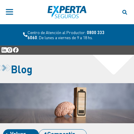
Centro de Atención al Productor:
0800 333
6060
. De lunes a viernes de 9 a 18 hs.
Blog
Volver