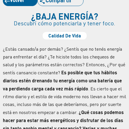
Compartir
¿BAJA ENERGÍA?
Descubrí cómo potenciarla y tener foco.
Calidad De Vida
¿Estás cansado/a por demás? ¿Sentís que no tenés
energía
para enfrentar el día? ¿Te hiciste todos los chequeos de
salud y los parámetros están correctos? Entonces,
¿Por qué
sentís cansancio constante?
Es posible
que tus
hábitos
diarios estén drenando tu
energía
como una batería que
va perdiendo carga cada vez más rápido
. Es cierto que el
ritmo diario y el estilo de vida moderno nos llevan a hacer mil
cosas, incluso más de las que deberíamos, pero por suerte
está en nosotros empezar a cambiar.
¿Qué cosas podemos
hacer para estar más energéticos y disfrutar de los días
sin tanto agobio mental y
cansancio
? Varias y muchas