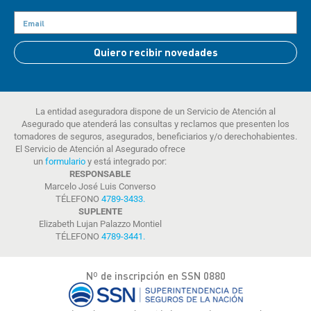
Quiero recibir novedades
La entidad aseguradora dispone de un Servicio de Atención al
Asegurado que atenderá las consultas y reclamos que presenten los
tomadores de seguros, asegurados, beneficiarios y/o derechohabientes.
El Servicio de Atención al Asegurado ofrece
un
formulario
y está integrado por:
RESPONSABLE
Marcelo José Luis Converso
TÉLEFONO
4789-3433
.
SUPLENTE
Elizabeth Lujan Palazzo Montiel
TÉLEFONO
4789-3441
.
Nº de inscripción en SSN 0880