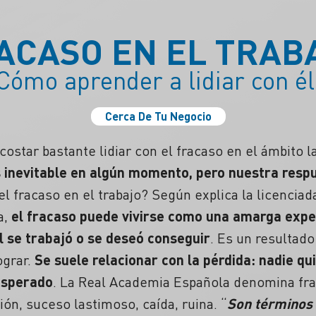
ACASO EN EL TRAB
Cómo aprender a lidiar con él
Cerca De Tu Negocio
costar bastante lidiar con el
fracaso
en el ámbito l
 inevitable en algún momento, pero nuestra respu
el fracaso en el trabajo?
Según explica la licenciad
a,
el
fracaso
puede vivirse como una amarga exper
l se trabajó o se deseó conseguir
. Es un resultado
ograr.
Se suele relacionar con la pérdida: nadie qu
esperado
. La Real Academia Española denomina
fr
ón, suceso lastimoso, caída, ruina. “
Son términos