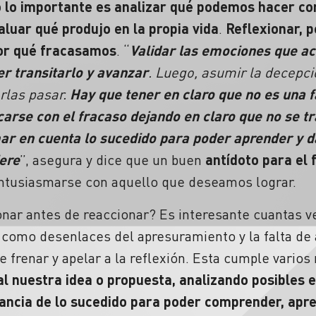
 lo importante es analizar qué podemos hacer c
aluar qué produjo en la propia vida
.
Reflexionar, p
por qué fracasamos
. “
Validar las emociones que 
er transitarlo y avanzar
. Luego, asumir la decepció
rlas pasar.
Hay que tener en claro que no es una fa
icarse con el
fracaso
dejando en claro que no se tr
ar en cuenta lo sucedido para poder aprender y da
ere
”, asegura y dice que un buen
antídoto para el
 entusiasmarse con aquello que deseamos lograr.
onar antes de reaccionar?
Es interesante cuantas v
 como desenlaces del apresuramiento y la falta de 
e frenar y apelar a la reflexión. Esta cumple varios
l nuestra idea o propuesta, analizando posibles e
tancia de lo sucedido para poder comprender, apr