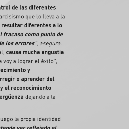
trol de las diferentes
arcisismo que lo lleva a la
resultar diferentes a lo
al
fracaso
como punto de
e los errores
”, asegura.
al,
causa mucha angustia
 voy a lograr el éxito”,
recimiento y
rregir o aprender del
 y el reconocimiento
vergüenza
dejando a la
uego la propia identidad
tende ver reflejado el