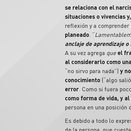
se relaciona con el narci
situaciones o vivencias y
reflexión y a comprender
planeado
. “
Lamentablem
anclaje de
aprendizaje
o 
A su vez agrega
que
el
fr
al considerarlo como una 
“no sirvo para nada”)
y no
conocimiento
(“algo sali
error
.
Como si fuera poc
como forma de vida, y al
persona en una posición d
Es debido a todo lo expre
de la persona, que cuesta