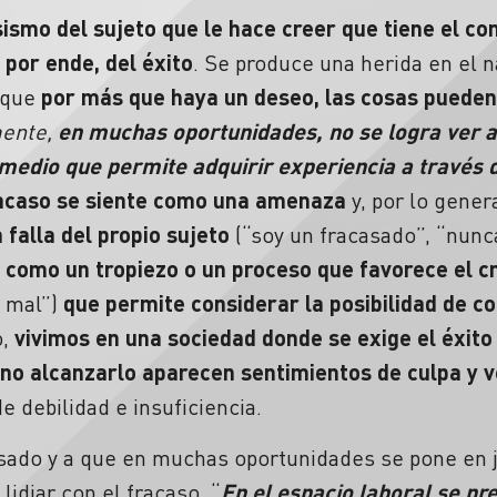
sismo del sujeto que le hace creer que tiene el con
, por ende, del éxito
. Se produce una herida en el n
 que
por más que haya un deseo, las cosas pueden 
ente,
en muchas oportunidades, no se logra ver 
medio que permite adquirir experiencia a través d
acaso
se siente como una amenaza
y, por lo gener
falla del propio sujeto
(“soy un fracasado”, “nunca
 como un tropiezo o un proceso que favorece el c
ó mal”)
que permite considerar la posibilidad de co
o,
vivimos en una sociedad donde se exige el éxito
 no alcanzarlo aparecen sentimientos de culpa y 
e debilidad e insuficiencia.
sado y a que en muchas oportunidades se pone en j
 lidiar con el
fracaso
. “
En el espacio laboral se pre