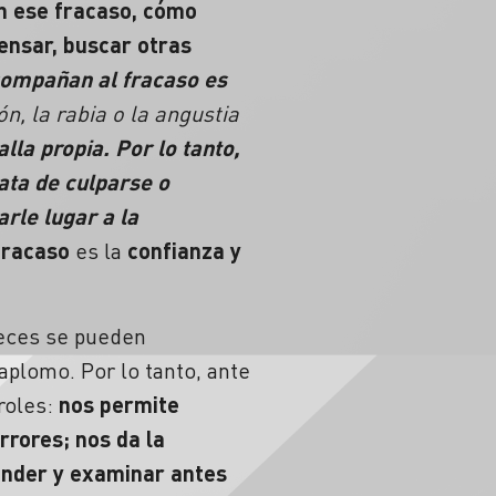
on ese
fracaso
, cómo
ensar, buscar otras
acompañan al
fracaso
es
n, la rabia o la angustia
lla propia. Por lo tanto,
ata de culparse o
rle lugar a la
fracaso
es la
confianza
y
eces se pueden
aplomo. Por lo tanto, ante
 roles:
nos permite
rrores; nos da la
ender y examinar antes