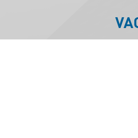
VA
Cada año durante los mese
Y en paralelo comienzan 
mayores y grupos de ries
global de COVID-19, se s
grupo Stamboulian recomi
porque está aprobada su e
Existen campañas de vacu
Ministerio de Salud de N