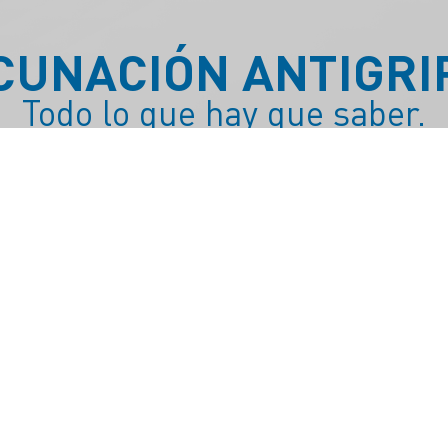
CUNACIÓN ANTIGRI
Todo lo que hay que saber.
Calidad De Vida
s de marzo y abril empieza la campaña de vacunaci
las mismas preguntas: ¿Debo yo vacunarme? ¿Es so
go? ¿Para quién está recomendada? Y este año, pr
uma otra duda y consulta: ¿Debería vacunarse más g
enda la vacunación antigripal en forma universal
ficacia y seguridad en prevenir hospitalización y 
nación para aquellos que figuran en calendario d
ación, quienes pueden vacunarse en forma gratuita