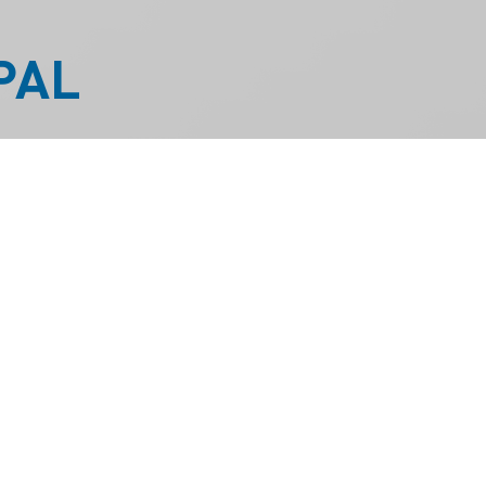
PAL
ón antigripal en el país.
lo para los adultos
oducto de la pandemia
ente contra la gripe? “
El
 (todas las edades)
muerte por Influenza.
e vacunación del
. Este año es