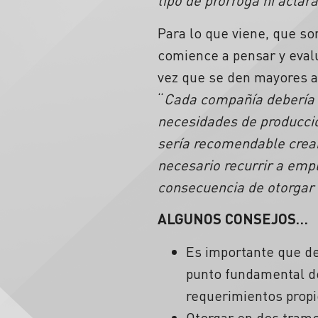
tipo de prórroga ni acla
Para lo que viene, que s
comience a pensar y eval
vez que se den mayores a
“
Cada compañía debería 
necesidades de producció
sería recomendable crear
necesario recurrir a emp
consecuencia de otorgar 
ALGUNOS CONSEJOS…
Es importante que de
punto fundamental de
requerimientos propi
Otorgar en dos tramo