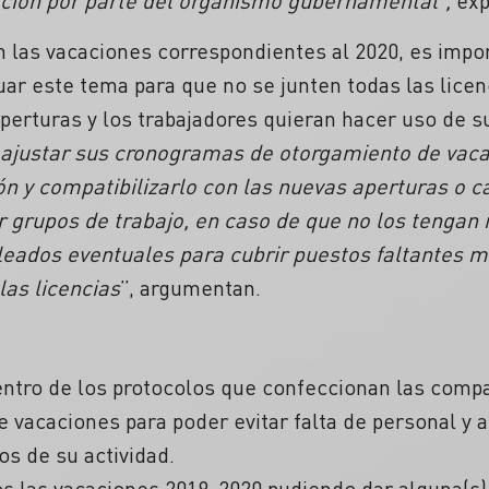
ración por parte del organismo gubernamental”,
exp
on las vacaciones correspondientes al 2020, es imp
uar este tema para que no se junten todas las lice
perturas y los trabajadores quieran hacer uso de 
ajustar sus cronogramas de otorgamiento de vaca
n y compatibilizarlo con las nuevas aperturas o c
 grupos de trabajo, en caso de que no los tengan
leados eventuales para cubrir puestos faltantes 
las licencias
”, argumentan.
ntro de los protocolos que confeccionan las comp
 vacaciones para poder evitar falta de personal y a
os de su actividad.
s las vacaciones 2019-2020 pudiendo dar alguna(s)