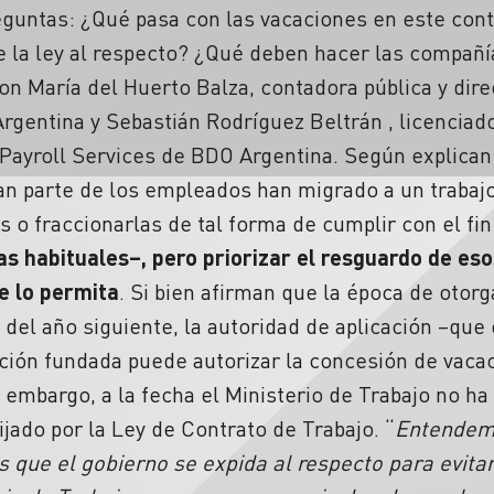
preguntas: ¿Qué pasa con las vacaciones en este co
e la ley al respecto? ¿Qué deben hacer las compañí
n María del Huerto Balza, contadora pública y dir
rgentina y Sebastián Rodríguez Beltrán , licencia
Payroll Services de BDO Argentina. Según explican 
an parte de los empleados han migrado a un trabaj
s o fraccionarlas de tal forma de cumplir con el fin
as habituales–, pero priorizar el resguardo de eso
e lo permita
. Si bien afirman que la época de otor
l del año siguiente, la autoridad de aplicación –que 
ción fundada puede autorizar la concesión de vaca
in embargo, a la fecha el Ministerio de Trabajo no 
ijado por la Ley de Contrato de Trabajo. “
Entendemo
 que el gobierno se expida al respecto para evita