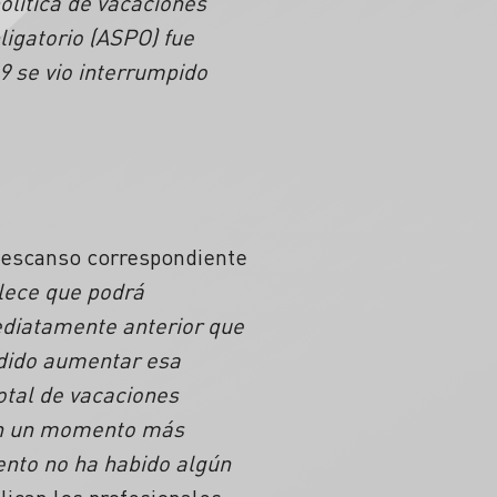
olítica de vacaciones
ligatorio (ASPO) fue
19 se vio interrumpido
 descanso correspondiente
blece que podrá
ediatamente anterior que
idido aumentar esa
otal de vacaciones
 en un momento más
nto no ha habido algún