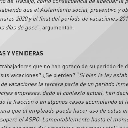
rio de Trabajo, como consecuencia de adecuar la p
sabiendo que el Aislamiento social, preventivo y ob
 marzo 2020 y el final del período de vacaciones 20
s días de goce
”, argumentan.
AS Y VENIDERAS
 trabajadores que no han gozado de su período de
 sus vacaciones? ¿Se pierden? “
Si bien la ley esta
de vacaciones la tercera parte de un período inm
chas empresas, dado el contexto actual, han dec
ndo la fracción o en algunos casos acumulando el t
 para que el empleado pueda hacer uso de estas
e supere el ASPO. Lamentablemente hasta el mome