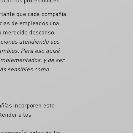
lican los profesionales.
ortante que cada compañía
ncias de empleados una
su merecido descanso.
ciones atendiendo sus
ambios. Para eso quizá
 implementados, y de ser
más sensibles como
añías incorporen este
tender a los
 semana(s) antes de fin