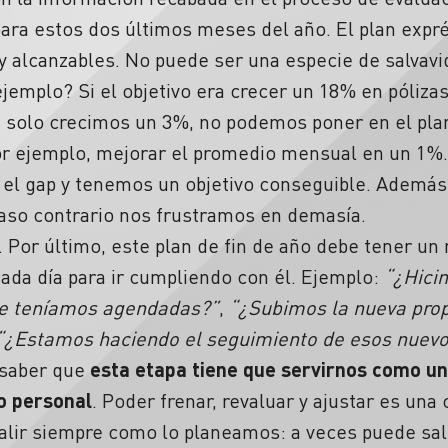
ara estos dos últimos meses del año. El plan expr
s y alcanzables. No puede ser una especie de salv
jemplo? Si el objetivo era crecer un 18% en póliz
a solo crecimos un 3%, no podemos poner en el plan
r ejemplo, mejorar el promedio mensual en un 1%.
l gap y tenemos un objetivo conseguible. Además,
Caso contrario nos frustramos en demasía.
. Por último, este plan de fin de año debe tener u
ada día para ir cumpliendo con él. Ejemplo:
“¿Hici
ue teníamos agendadas?”
,
“¿Subimos la nueva prop
“¿Estamos haciendo el seguimiento de esos nuevo
 saber que
esta etapa tiene que servirnos como 
o personal
. Poder frenar, revaluar y ajustar es una 
salir siempre como lo planeamos: a veces puede sali