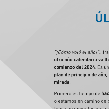
ÚL
“¡Cómo voló el año!”
…fra
otro año calendario va ll
comienzo del 2024
. Es u
plan de principio de año
mirada
.
Primero es tiempo de
hac
o estamos en camino de c
funcionó mejor los meses