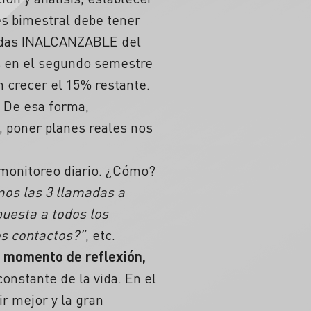
és bimestral debe tener
avidas INALCANZABLE del
as en el segundo semestre
 crecer el 15% restante.
 De esa forma,
 poner planes reales nos
n monitoreo diario. ¿Cómo?
mos las 3 llamadas a
uesta a todos los
s contactos?”
, etc.
un momento de
reflexión,
constante de la vida. En el
r mejor y la gran