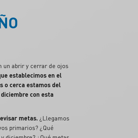
AÑO
un abrir y cerrar de ojos
 que establecimos en el
s o cerca estamos del
 diciembre con esta
revisar metas
.
¿Llegamos
vos
primarios? ¿
Qué
 y diciembre?
¿Qué metas