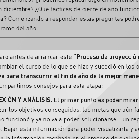
en diciembre? ¿Qué tácticas de cierre de año func
ra?
Comenzando a responder estas preguntas podre
 tramo del año.
laro antes de arrancar este
“Proceso de proyección 
mbiar el curso de lo que se hizo y sucedió en los o
e para transcurrir el fin de año de la mejor mane
Compartimos consejos para esta etapa:
XIÓN Y ANÁLISIS.
El primer punto es poder mirar
izar los objetivos conseguidos, las metas que aún fa
no funcionó y ya no va a poder solucionarse… un re
 Bajar esta información para poder visualizarla y a
 la información recabada en el proceso de evaluaci