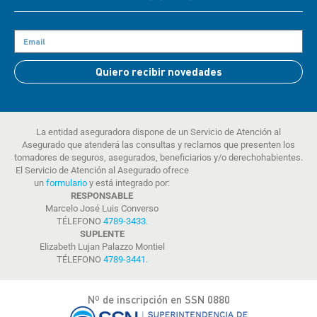
Quiero recibir novedades
La entidad aseguradora dispone de un Servicio de Atención al
Asegurado que atenderá las consultas y reclamos que presenten los
tomadores de seguros, asegurados, beneficiarios y/o derechohabientes.
El Servicio de Atención al Asegurado ofrece
un
formulario
y está integrado por:
RESPONSABLE
Marcelo José Luis Converso
TÉLEFONO
4789-3433
.
SUPLENTE
Elizabeth Lujan Palazzo Montiel
TÉLEFONO
4789-3441
.
Nº de inscripción en SSN 0880