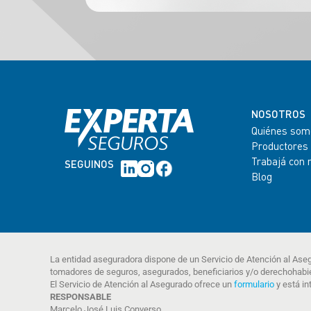
NOSOTROS
Quiénes som
Productores
Trabajá con 
SEGUINOS
Blog
La entidad aseguradora dispone de un Servicio de Atención al Ase
tomadores de seguros, asegurados, beneficiarios y/o derechohabi
El Servicio de Atención al Asegurado ofrece un
formulario
y está in
RESPONSABLE
Marcelo José Luis Converso