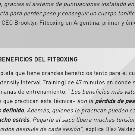
, gracias al sistema de puntuaciones instalado en
ta para perder peso y conseguir un cuerpo tonifica
z, CEO Brooklyn
Fitboxing en Argentina
, primer y ún
BENEFICIOS DEL FITBOXING
pleta que tiene grandes beneficios tanto para el c
ntensity Interval Training) de 47 minutos en donde
semanas de entrenamiento. “
Los beneficios más val
s que practican esta técnica–
son la
pérdida de peso
 definido
. Además, quienes lo practican pueden c
ucho estrés
. Pegarle al saco libera muchas tensio
ovados después de cada sesión”,
explica Díaz Valde