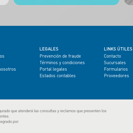
LEGALES
LINKS ÚTILES
os
Prevención de fraude
Contacto
Términos y condiciones
Sucursales
nosotros
Portal legales
Formularios
Estados contables
Proveedores
gurado que atenderá las consultas y reclamos que presenten los
entes.
tegrado por: