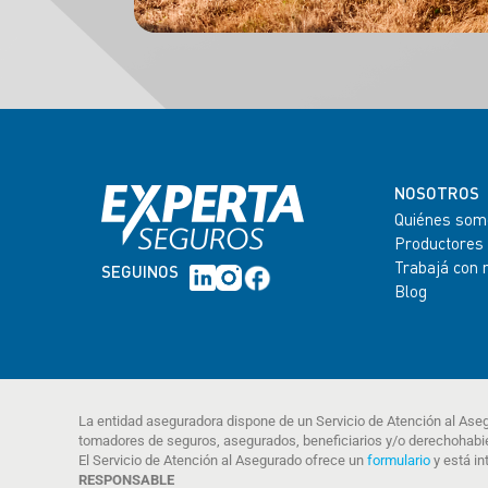
NOSOTROS
Quiénes som
Productores
Trabajá con 
SEGUINOS
Blog
La entidad aseguradora dispone de un Servicio de Atención al Ase
tomadores de seguros, asegurados, beneficiarios y/o derechohabi
El Servicio de Atención al Asegurado ofrece un
formulario
y está in
RESPONSABLE