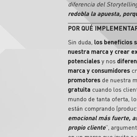
diferencia del Storytell
redobla la apuesta, porq
POR QUÉ IMPLEMENTA
Sin duda,
los beneficios 
nuestra marca y crear ex
potenciales
y nos
difere
marca y consumidores
c
promotores
de nuestra m
gratuita
cuando los clien
mundo de tanta oferta, lo
están comprando (producto
emocional más fuerte, as
propio cliente
”, argumen
en un marco que invite a 