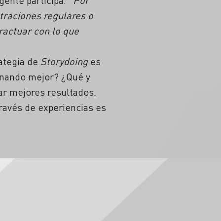
ente participa. “
Por
straciones regulares o
ractuar con lo que
ategia de
Storydoing
es
ionando mejor? ¿Qué y
rar mejores resultados.
ravés de experiencias es