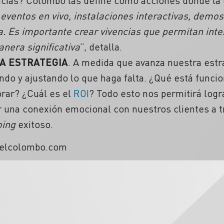
ncias? Colombo las define como acciones donde la g
 eventos en vivo, instalaciones interactivas, demo
ca. Es importante crear vivencias que permitan inte
nera significativa
”, detalla.
LA ESTRATEGIA
. A medida que avanza nuestra estr
ndo y ajustando lo que haga falta. ¿Qué está func
rar? ¿Cuál es el
ROI
? Todo esto nos permitirá log
r una conexión emocional con nuestros clientes a t
oing
exitoso.
ielcolombo.com