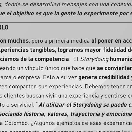
ing, donde se desarrollan mensajes con una conexi
ue el objetivo es que la gente lo experimente por
RLO
son muchos,
pero a primera medida
al
poner en acc
periencias tangibles,
logramos mayor fidelidad de
nciamos de la competencia
. El
Storydoing
humaniz
reando un vínculo único que hace que
se convierta
arca o empresa. Esto a su vez
genera credibilidad
tes comparten sus experiencias. Debemos tener en 
s clientes buscan vivir una experiencia y sentirse 
 o servicio). “
Al utilizar el Storydoing se puede 
ociando historia, valores, trayectoria y emocione
ta Colombo. ¿Algunos ejemplos de esas experienci
una experiencia, como tomar un rico vino entre los