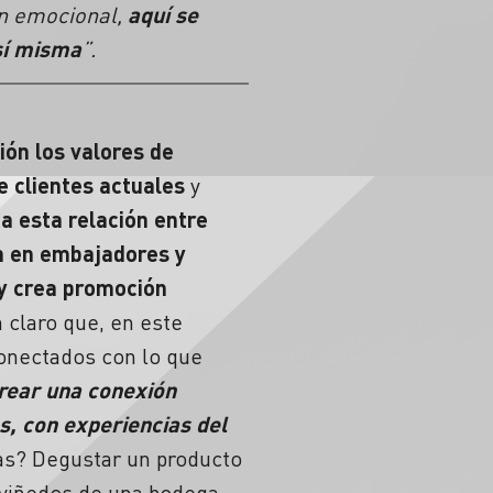
ón emocional,
aquí se
 sí misma
”.
ión los valores de
 clientes actuales
y
a esta relación entre
n en embajadores y
 y crea promoción
claro que, en este
conectados con lo que
crear una conexión
s, con experiencias del
as? Degustar un producto
 viñedos de una bodega.