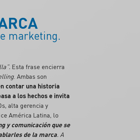
MARCA
de marketing.
la”.
Esta frase encierra
elling
. Ambas son
n contar una historia
asa a los hechos e invita
s, alta gerencia y
ice América Latina, lo
ing y comunicación que se
ablarles de la marca
. A