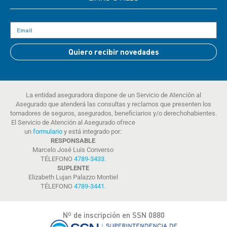
Quiero recibir novedades
La entidad aseguradora dispone de un Servicio de Atención al
Asegurado que atenderá las consultas y reclamos que presenten los
tomadores de seguros, asegurados, beneficiarios y/o derechohabientes.
El Servicio de Atención al Asegurado ofrece
un
formulario
y está integrado por:
RESPONSABLE
Marcelo José Luis Converso
TÉLEFONO
4789-3433
.
SUPLENTE
Elizabeth Lujan Palazzo Montiel
TÉLEFONO
4789-3441
.
Nº de inscripción en SSN 0880