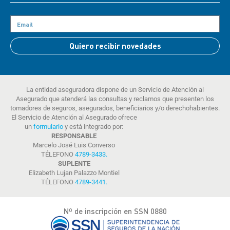
Quiero recibir novedades
La entidad aseguradora dispone de un Servicio de Atención al
Asegurado que atenderá las consultas y reclamos que presenten los
tomadores de seguros, asegurados, beneficiarios y/o derechohabientes.
El Servicio de Atención al Asegurado ofrece
un
formulario
y está integrado por:
RESPONSABLE
Marcelo José Luis Converso
TÉLEFONO
4789-3433
.
SUPLENTE
Elizabeth Lujan Palazzo Montiel
TÉLEFONO
4789-3441
.
Nº de inscripción en SSN 0880