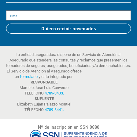
Quiero recibir novedades
La entidad aseguradora dispone de un Servicio de Atención al
Asegurado que atenderá las consultas y reclamos que presenten los
tomadores de seguros, asegurados, beneficiarios y/o derechohabientes.
El Servicio de Atención al Asegurado ofrece
un
formulario
y está integrado por:
RESPONSABLE
Marcelo José Luis Converso
TÉLEFONO
4789-3433
.
SUPLENTE
Elizabeth Lujan Palazzo Montiel
TÉLEFONO
4789-3441
.
Nº de inscripción en SSN 0880