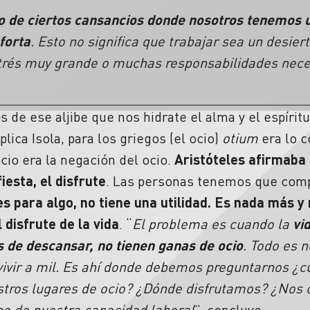
o de ciertos cansancios donde nosotros tenemos u
forta
. Esto no significa que trabajar sea un desier
strés muy grande o muchas responsabilidades nece
s de ese aljibe que nos hidrate el alma y el espírit
lica Isola, para los griegos (el ocio)
otium
era lo c
cio era la negación del ocio.
Aristóteles afirmaba 
iesta, el disfrute
. Las personas tenemos que com
 es para algo, no tiene una utilidad. Es nada más 
 disfrute de la vida
. “
El problema es cuando la
vi
 de descansar, no tienen ganas de ocio
. Todo es n
 vivir a mil. Es ahí donde debemos preguntarnos ¿c
estros lugares de ocio? ¿Dónde disfrutamos? ¿Nos
o de nuestra capacidad laboral
”, concluye.