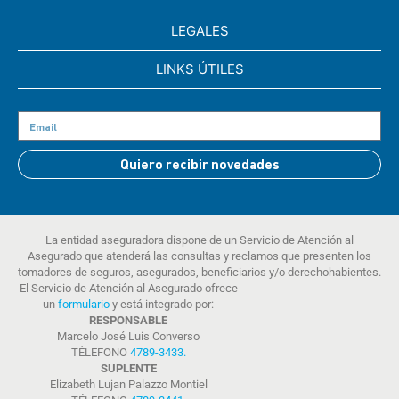
LEGALES
LINKS ÚTILES
Quiero recibir novedades
La entidad aseguradora dispone de un Servicio de Atención al
Asegurado que atenderá las consultas y reclamos que presenten los
tomadores de seguros, asegurados, beneficiarios y/o derechohabientes.
El Servicio de Atención al Asegurado ofrece
un
formulario
y está integrado por:
RESPONSABLE
Marcelo José Luis Converso
TÉLEFONO
4789-3433
.
SUPLENTE
Elizabeth Lujan Palazzo Montiel