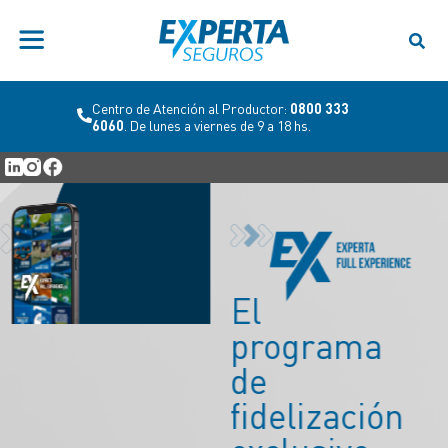
Centro de Atención al Productor:
0800 333
6060
. De lunes a viernes de 9 a 18 hs.
Cuando
algo se
complica,
te la
hacemos