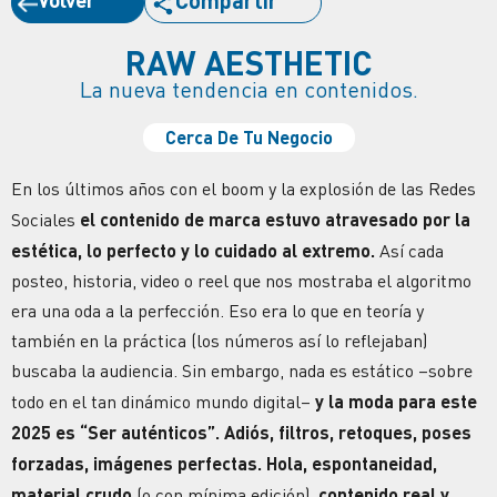
Compartir
RAW AESTHETIC
La nueva tendencia en contenidos.
Cerca De Tu Negocio
En los últimos años con el boom y la explosión de las
Redes
Sociales
el contenido de
marca
estuvo atravesado por la
estética, lo perfecto y lo cuidado al extremo.
Así cada
posteo, historia, video o reel que nos mostraba el algoritmo
era una oda a la
perfección
. Eso era lo que en teoría y
también en la práctica (los números así lo reflejaban)
buscaba la
audiencia
. Sin embargo, nada es estático –sobre
todo en el tan dinámico mundo digital–
y la moda para este
2025 es “Ser auténticos”. Adiós, filtros, retoques, poses
forzadas, imágenes perfectas. Hola, espontaneidad,
material crudo
(o con mínima edición),
contenido real y