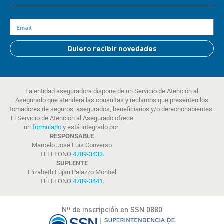
Quiero recibir novedades
La entidad aseguradora dispone de un Servicio de Atención al
Asegurado que atenderá las consultas y reclamos que presenten los
tomadores de seguros, asegurados, beneficiarios y/o derechohabientes.
El Servicio de Atención al Asegurado ofrece
un
formulario
y está integrado por:
RESPONSABLE
Marcelo José Luis Converso
TÉLEFONO
4789-3433
.
SUPLENTE
Elizabeth Lujan Palazzo Montiel
TÉLEFONO
4789-3441
.
Nº de inscripción en SSN 0880