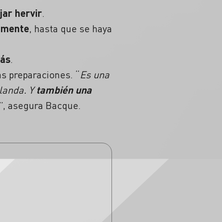
jar hervir
.
damente
, hasta que se haya
más
.
as preparaciones. “
Es una
blanda. Y
también una
”, asegura Bacque.