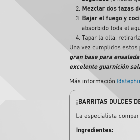
Mezclar dos tazas de
Bajar el fuego y co
absorbido toda el ag
Tapar la olla, retirar
Una vez cumplidos estos p
gran base para ensalada
excelente guarnición sala
Más información
@stephi
¡BARRITAS DULCES D
La especialista compart
Ingredientes: