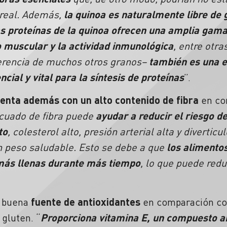
ereal. Además,
la quinoa es naturalmente libre de 
s proteínas de la quinoa ofrecen una amplia gam
o muscular y la actividad inmunológica
, entre otra
ferencia de muchos otros granos–
también es una e
cial y vital para la síntesis de proteínas
”.
enta además con un alto contenido de fibra
en co
cuado de fibra puede
ayudar a reducir el riesgo d
to
, colesterol alto, presión arterial alta y diverticu
 peso saludable. Esto se debe a que
los alimentos
 más llenas durante más tiempo
, lo que puede redu
a buena
fuente de antioxidantes
en comparación co
gluten. “
Proporciona vitamina E, un compuesto a