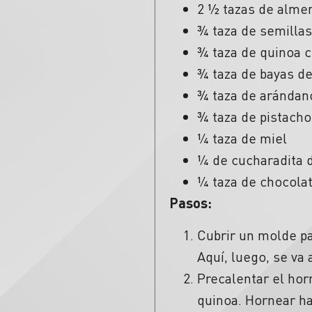
2 ½ tazas de almen
¾ taza de semillas 
¾ taza de quinoa 
¾ taza de bayas de
¾ taza de arándan
¾ taza de pistacho
¼ taza de miel
¼ de cucharadita 
¼ taza de chocolat
Pasos:
Cubrir un molde pa
Aquí, luego, se va 
Precalentar el horn
quinoa. Hornear h