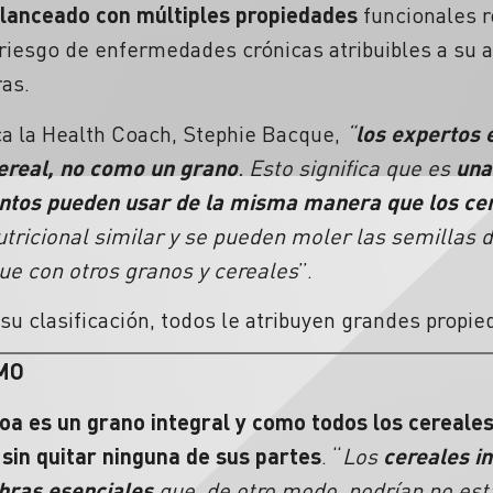
alanceado con múltiples propiedades
funcionales r
riesgo de enfermedades crónicas atribuibles a su a
ras.
ca la Health Coach, Stephie Bacque,
“
los expertos e
real, no como un grano
. Esto significa que es
una
entos pueden usar de la misma manera que los cer
nutricional similar y se pueden moler las semillas
que con otros granos y cereales
”.
su clasificación, todos le atribuyen grandes propie
MO
oa es un grano integral y como todos los cereales 
 sin quitar ninguna de sus partes
. “
Los
cereales i
ibras esenciales
que, de otro modo, podrían no est