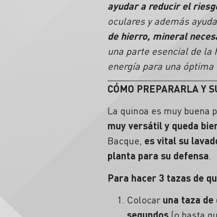
ayudar a reducir el ries
oculares y además ayuda 
de hierro, mineral nece
una parte esencial de la
energía para una óptima 
CÓMO PREPARARLA Y S
La quinoa es muy buena p
muy versátil y queda bie
Bacque,
es vital su lava
planta para su defensa
.
Para hacer 3 tazas de qu
Colocar
una taza de 
segundos
(o hasta q