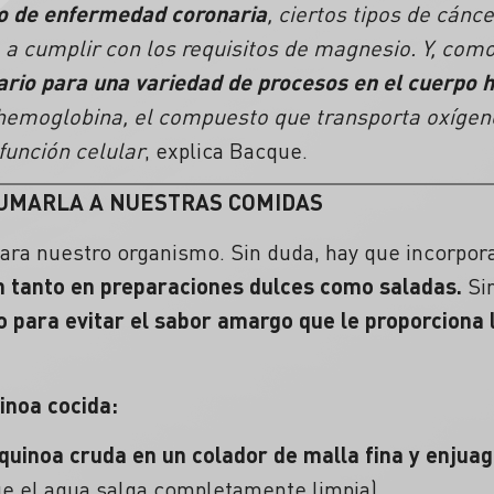
go de enfermedad coronaria
, ciertos tipos de cánce
a cumplir con los requisitos de magnesio. Y, como
sario para una variedad de procesos en el cuerpo
 hemoglobina, el compuesto que transporta oxígen
función celular
, explica Bacque.
UMARLA A NUESTRAS COMIDAS
ara nuestro organismo. Sin duda, hay que incorpor
n tanto en preparaciones dulces como saladas.
Sin
do para evitar el sabor amargo que le proporciona l
inoa cocida:
quinoa cruda en un colador de malla fina y enjua
ue el agua salga completamente limpia).