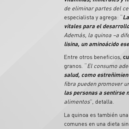
de eliminar partes del c
especialista y agrega: “
La
vitales para el desarroll
Además, la quinoa –a di
lisina, un aminoácido esen
Entre otros beneficios,
cu
granos. “
El consumo ade
salud, como estreñimien
fibra pueden promover un
las personas a sentirse
alimentos
”, detalla.
La quinoa es también un
comunes en una dieta sin 