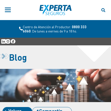
Centro de Atención al Productor:
0800 333
6060
. De lunes a viernes de 9 a 18 hs.
Blog
Volver