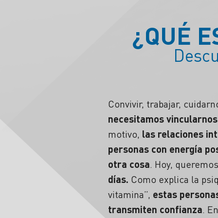
¿QUÉ E
Descu
Convivir, trabajar, cuida
necesitamos vincularnos 
motivo,
las relaciones in
personas con energía pos
otra cosa
. Hoy, queremos
días.
Como explica la psiq
vitamina
”,
estas personas
transmiten
confianza
. E