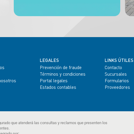
LEGALES
LINKS ÚTILES
os
Prevención de fraude
Contacto
Términos y condiciones
Sucursales
nosotros
Portal legales
Formularios
Estados contables
Proveedores
gurado que atenderá las consultas y reclamos que presenten los
entes.
tegrado por: