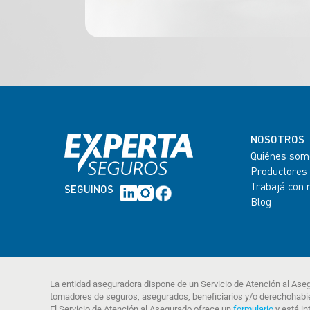
NOSOTROS
Quiénes som
Productores
Trabajá con 
SEGUINOS
Blog
La entidad aseguradora dispone de un Servicio de Atención al Ase
tomadores de seguros, asegurados, beneficiarios y/o derechohabi
El Servicio de Atención al Asegurado ofrece un
formulario
y está in