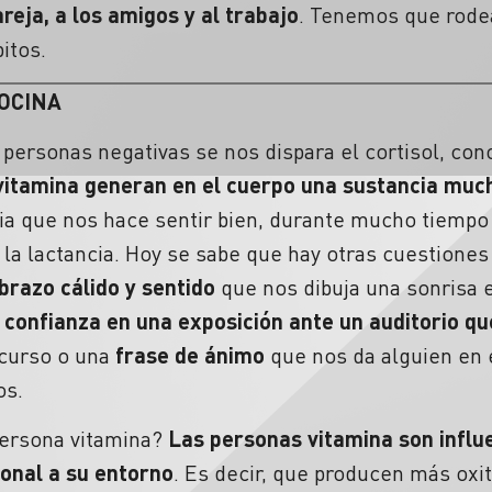
pareja, a los amigos y al trabajo
. Tenemos que rode
itos.
OCINA
 personas negativas se nos dispara el cortisol, co
vitamina generan en el cuerpo una sustancia muc
ia que nos hace sentir bien, durante mucho tiempo 
 la lactancia. Hoy se sabe que hay otras cuestiones
brazo cálido y sentido
que nos dibuja una sonrisa e
 confianza en una exposición ante un auditorio qu
curso o una
frase de ánimo
que nos da alguien en
os.
persona vitamina?
Las personas vitamina son influe
ional
a su entorno
. Es decir, que producen más oxi