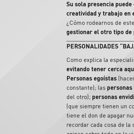
Su sola presencia puede 
creatividad y
trabajo en 
¿Cómo rodearnos de este 
gestionar el otro tipo d
PERSONALIDADES “BAJ
Como explica la especiali
evitando tener cerca aqu
Personas egoístas
(hacen
constante); las
personas 
del otro);
personas envid
(que siempre tienen un co
tiene el don de apagar nu
recordar cada cosa de la 
opinan sobre todo en la v