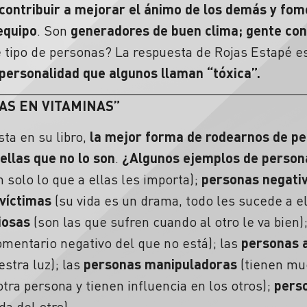
contribuir a mejorar el ánimo de los demás y fom
equipo
. Son
generadores de buen clima; gente con
tipo de personas? La respuesta de Rojas Estapé e
e personalidad que algunos llaman “tóxica”.
AS EN VITAMINAS”
sta en su libro,
la mejor forma de rodearnos de pe
ellas que no lo son
.
¿Algunos ejemplos de person
 solo lo que a ellas les importa);
personas negati
víctimas
(su vida es un drama, todo les sucede a el
iosas
(son las que sufren cuando al otro le va bien)
mentario negativo del que no está); las
personas
estra luz); las
personas manipuladoras
(tienen mu
otra persona y tienen influencia en los otros);
pers
ida del otro)…