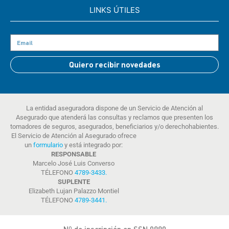
LINKS ÚTILES
Quiero recibir novedades
La entidad aseguradora dispone de un Servicio de Atención al
Asegurado que atenderá las consultas y reclamos que presenten los
tomadores de seguros, asegurados, beneficiarios y/o derechohabientes.
El Servicio de Atención al Asegurado ofrece
un
formulario
y está integrado por:
RESPONSABLE
Marcelo José Luis Converso
TÉLEFONO
4789-3433
.
SUPLENTE
Elizabeth Lujan Palazzo Montiel
TÉLEFONO
4789-3441
.
Nº de inscripción en SSN 0880