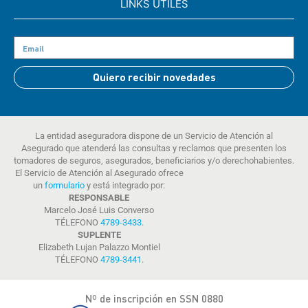
LINKS ÚTILES
Quiero recibir novedades
La entidad aseguradora dispone de un Servicio de Atención al
Asegurado que atenderá las consultas y reclamos que presenten los
tomadores de seguros, asegurados, beneficiarios y/o derechohabientes.
El Servicio de Atención al Asegurado ofrece
un
formulario
y está integrado por:
RESPONSABLE
Marcelo José Luis Converso
TÉLEFONO
4789-3433
.
SUPLENTE
Elizabeth Lujan Palazzo Montiel
TÉLEFONO
4789-3441
.
Nº de inscripción en SSN 0880