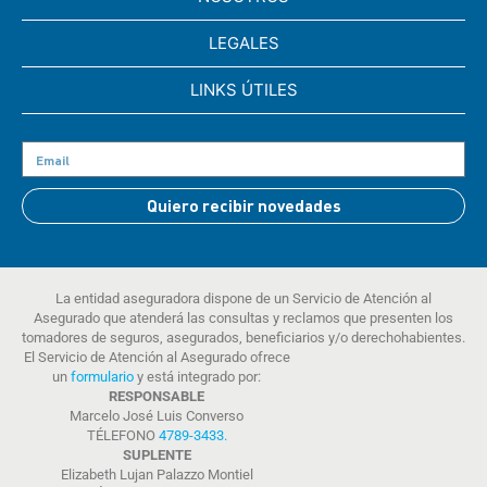
LEGALES
LINKS ÚTILES
Quiero recibir novedades
La entidad aseguradora dispone de un Servicio de Atención al
Asegurado que atenderá las consultas y reclamos que presenten los
tomadores de seguros, asegurados, beneficiarios y/o derechohabientes.
El Servicio de Atención al Asegurado ofrece
un
formulario
y está integrado por:
RESPONSABLE
Marcelo José Luis Converso
TÉLEFONO
4789-3433
.
SUPLENTE
Elizabeth Lujan Palazzo Montiel