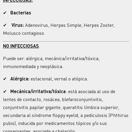
✔
Bacterias
✔
Virus:
Adenovirus, Herpes Simple, Herpes Zoster,
Molusco contagioso.
NO INFECCIOSAS
.
Puede ser: alérgica, mecánica/irritativa/tóxica,
inmunomediada y neoplásica.
✔
Alérgica:
estacional, vernal o atópica.
✔
Mecánica/irritativa/tóxica
: está asociada al uso de
lentes de contacto, rosácea, blefaroconjuntivitis,
conjuntivitis papilar gigante, queratitis límbica superior,
secundaria al síndrome floppy eyelid, a pediculosis (Phthirus
pubis), inducida por medicamentos tópicos y/o sus
conservantes, asociada a chalazión.