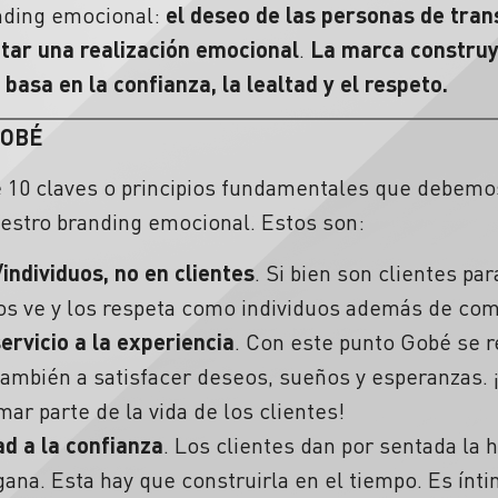
nding emocional:
el deseo de las personas de tran
tar una realización emocional
.
La marca construye
basa en la confianza, la lealtad y el respeto.
GOBÉ
e 10 claves o principios fundamentales que debemo
estro branding emocional. Estos son:
ndividuos, no en clientes
. Si bien son clientes pa
los ve y los respeta como individuos además de c
servicio a la experiencia
. Con este punto Gobé se re
también a satisfacer deseos, sueños y esperanzas. 
mar parte de la vida de los clientes!
ad a la confianza
. Los clientes dan por sentada la 
gana. Esta hay que construirla en el tiempo. Es íntim