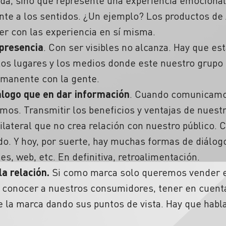
da, sino que represente una experiencia emocional
te a los sentidos. ¿Un ejemplo? Los productos de 
er con las experiencia en sí misma.
a presencia
. Con ser visibles no alcanza. Hay que es
s lugares y los medios donde este nuestro grupo o
rmanente con la gente.
álogo que en dar información
. Cuando comunicamo
os. Transmitir los beneficios y ventajas de nuestr
lateral que no crea relación con nuestro público.
. Y hoy, por suerte, hay muchas formas de diálogo
es, web, etc. En definitiva, retroalimentación.
la relación.
Si como marca solo queremos vender e
conocer a nuestros consumidores, tener en cuenta
e la marca dando sus puntos de vista. Hay que hab