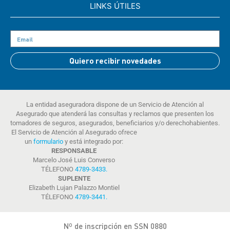
LINKS ÚTILES
Quiero recibir novedades
La entidad aseguradora dispone de un Servicio de Atención al
Asegurado que atenderá las consultas y reclamos que presenten los
tomadores de seguros, asegurados, beneficiarios y/o derechohabientes.
El Servicio de Atención al Asegurado ofrece
un
formulario
y está integrado por:
RESPONSABLE
Marcelo José Luis Converso
TÉLEFONO
4789-3433
.
SUPLENTE
Elizabeth Lujan Palazzo Montiel
TÉLEFONO
4789-3441
.
Nº de inscripción en SSN 0880