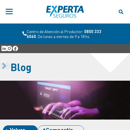
Centro de Atención al Productor:
0800 333
6060
. De lunes a viernes de 9 a 18 hs.
Blog
Volver