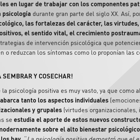
les en lugar de trabajar con los componentes pat
a psicología
durante gran parte del siglo XX. Así, po
cológico, las fortalezas del carácter, las virtudes
ositivos, el sentido vital, el crecimiento postraum
trategias de intervención psicológica que potencie
 o reduzcan los síntomas como lo proponían las c
A SEMBRAR Y COSECHAR!
 la psicología positiva es muy vasto, ya que como
abarca tanto los aspectos individuales
(emociones 
izacionales y grupales
(virtudes organizacionales, i
as se
estudia el aporte de estos nuevos construct
modernamente sobre el alto bienestar psicológico
 los hay
. “
La psicología positiva demostró que el e