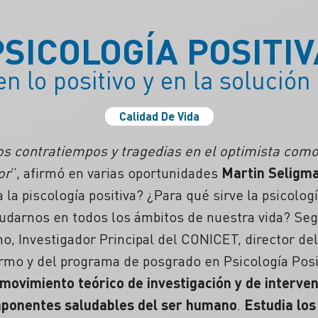
PSICOLOGÍA POSITIV
en lo positivo y en la solució
Calidad De Vida
os contratiempos y tragedias en el optimista como 
or
”, afirmó en varias oportunidades
Martin Seligma
a la piscología positiva?
¿Para qué sirve la psicologí
darnos en todos los ámbitos de nuestra vida? Segú
no, Investigador Principal del CONICET, director de
rmo y del programa de posgrado en Psicología Posit
n movimiento teórico de investigación y de interv
mponentes saludables del ser humano
.
Estudia los