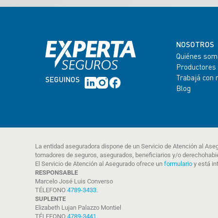
NOSOTROS
Quiénes som
Productores
Trabajá con 
SEGUINOS
Blog
La entidad aseguradora dispone de un Servicio de Atención al Ase
tomadores de seguros, asegurados, beneficiarios y/o derechohabi
El Servicio de Atención al Asegurado ofrece un
formulario
y está in
RESPONSABLE
Marcelo José Luis Converso
TÉLEFONO
4789-3433
.
SUPLENTE
Elizabeth Lujan Palazzo Montiel
TÉLEFONO
4789-3441
.