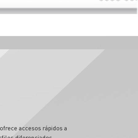
 ofrece accesos rápidos a
files diferenciados,