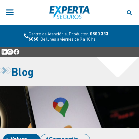
Centro de Atención al Productor:
0800 333
6060
. De lunes a viernes de 9 a 18 hs.
Blog
Volver