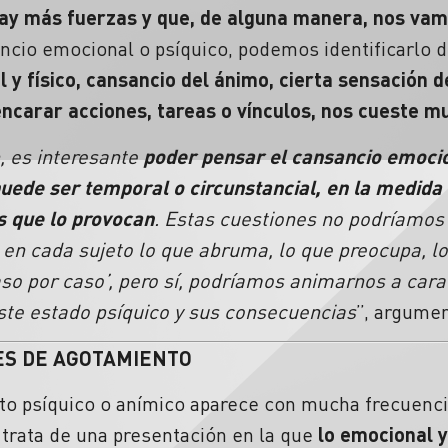
ay más fuerzas y que, de alguna manera, nos vam
ancio emocional o psíquico, podemos identificarlo
l y físico, cansancio del ánimo, cierta sensación 
encarar acciones, tareas o vínculos, nos cueste m
, es interesante
poder pensar el cansancio emoci
 puede ser temporal o circunstancial, en la medid
s que lo provocan
. Estas cuestiones no podríamo
en cada sujeto lo que abruma, lo que preocupa, lo 
so por caso’, pero sí, podríamos animarnos a cara
te estado psíquico y sus consecuencias
”, argumen
ES DE AGOTAMIENTO
to psíquico o anímico aparece con mucha frecuenci
 trata de una presentación en la que
lo emocional y