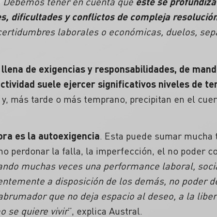
“
Debemos tener en cuenta que
este se profundiza
, dificultades y conflictos de compleja resolució
incertidumbres laborales o económicas, duelos, se
a llena de exigencias y responsabilidades, de mand
ctividad suele ejercer significativos niveles de t
y, más tarde o más temprano, precipitan en el cue
ora es la autoexigencia
. Esta puede sumar mucha t
o perdonar la falla, la imperfección, el no poder co
ando muchas veces una performance laboral, soci
ntemente a disposición de los demás, no poder de
abrumador que no deja espacio al deseo, a la libe
 se quiere vivir
”, explica Austral.