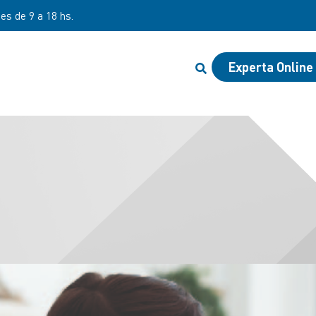
es de 8 a 20 hs y sábados de 8 a 12 hs
Experta Online