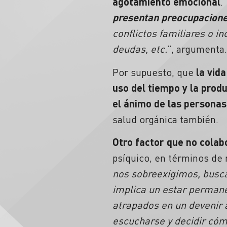
agotamiento emocional
. 
presentan preocupaciones
conflictos familiares o 
deudas, etc.
”, argumenta.
Por supuesto, que
la vid
uso del tiempo y la produ
el ánimo de las personas
salud orgánica también.
Otro factor que no colab
psíquico, en términos de n
nos sobreexigimos, busc
implica un estar permane
atrapados en un devenir 
escucharse y decidir cómo