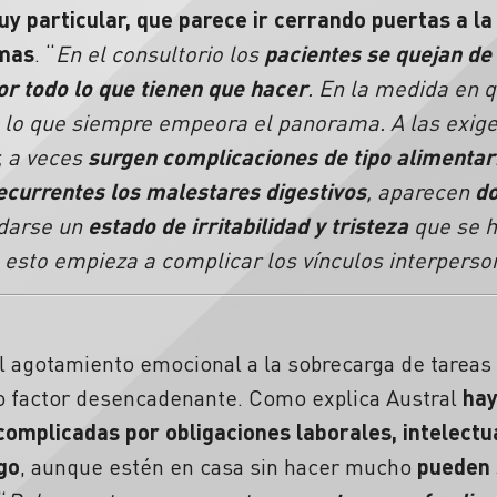
 particular, que parece ir cerrando puertas a la
omas
. “
En el consultorio los
pacientes se quejan de
r todo lo que tienen que hacer
. En la medida en 
, lo que siempre empeora el panorama. A las exigen
r, a veces
surgen complicaciones de tipo alimentar
ecurrentes los malestares digestivos
, aparecen
do
darse un
estado de irritabilidad y tristeza
que se h
o esto empieza a complicar los vínculos interperso
el agotamiento emocional a la sobrecarga de tareas
ico factor desencadenante. Como explica Austral
hay
omplicadas por obligaciones laborales, intelectua
go
, aunque estén en casa sin hacer mucho
pueden 