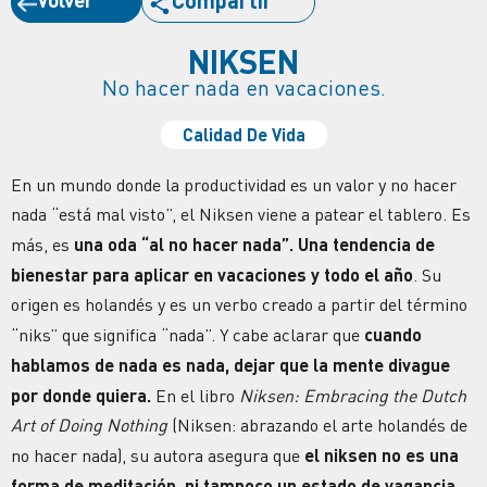
Compartir
NIKSEN
No hacer nada en vacaciones.
Calidad De Vida
En un mundo donde la productividad es un valor y
no hacer
nada
“está mal visto”, el Niksen viene a patear el tablero. Es
más, es
una oda “al
no hacer nada
”. Una tendencia de
bienestar
para aplicar en vacaciones y todo el año
. Su
origen es holandés y es un verbo creado a partir del término
“niks” que significa “nada”. Y cabe aclarar que
cuando
hablamos de nada es nada, dejar que la mente divague
por donde quiera.
En el libro
Niksen: Embracing the Dutch
Art of Doing Nothing
(Niksen: abrazando el arte holandés de
no hacer nada), su autora asegura que
el niksen no es una
forma de
meditación
, ni tampoco un estado de vagancia