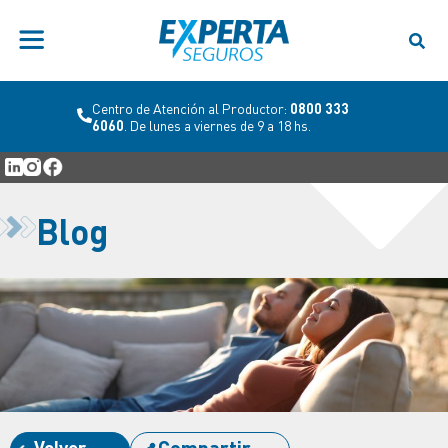
Centro de Atención al Productor:
0800 333
6060
. De lunes a viernes de 9 a 18 hs.
Blog
Volver