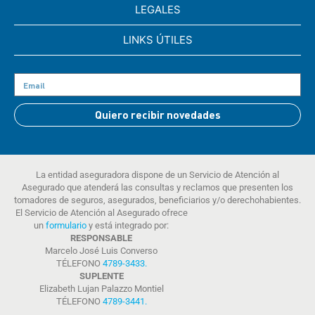
LEGALES
LINKS ÚTILES
Quiero recibir novedades
La entidad aseguradora dispone de un Servicio de Atención al
Asegurado que atenderá las consultas y reclamos que presenten los
tomadores de seguros, asegurados, beneficiarios y/o derechohabientes.
El Servicio de Atención al Asegurado ofrece
un
formulario
y está integrado por:
RESPONSABLE
Marcelo José Luis Converso
TÉLEFONO
4789-3433
.
SUPLENTE
Elizabeth Lujan Palazzo Montiel
TÉLEFONO
4789-3441
.